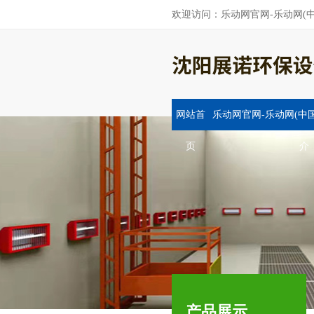
欢迎访问：乐动网官网-乐动网(
网站首
乐动网官网-乐动网(中
页
介
产品展示