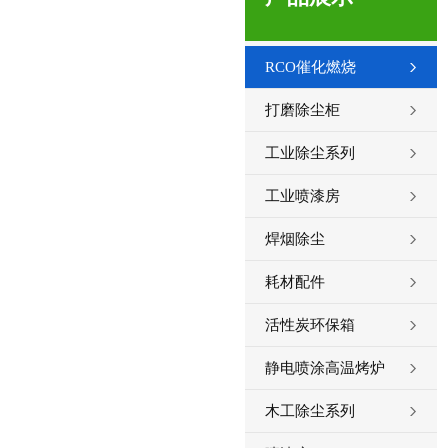
RCO催化燃烧
打磨除尘柜
工业除尘系列
工业喷漆房
焊烟除尘
耗材配件
活性炭环保箱
静电喷涂高温烤炉
木工除尘系列