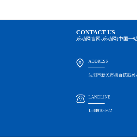
CONTACT US
乐动网官网-乐动网(中国一
ADDRESS
沈阳市新民市胡台镇振兴
LANDLINE
13889106922