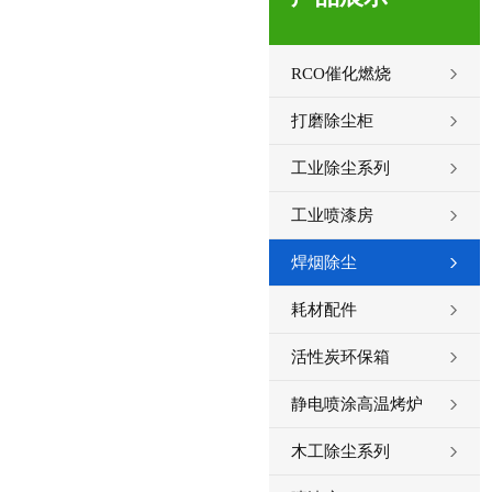
RCO催化燃烧
打磨除尘柜
工业除尘系列
工业喷漆房
焊烟除尘
耗材配件
活性炭环保箱
静电喷涂高温烤炉
木工除尘系列