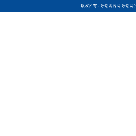
版权所有：乐动网官网-乐动网(