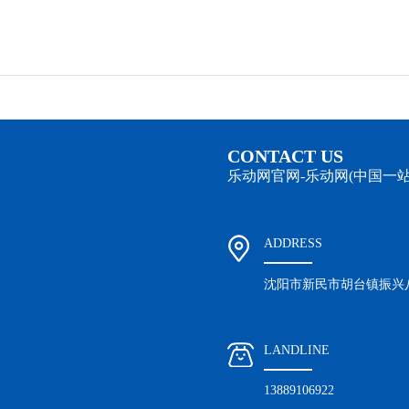
CONTACT US
乐动网官网-乐动网(中国一
ADDRESS
沈阳市新民市胡台镇振兴
LANDLINE
13889106922