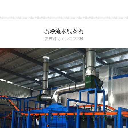
喷涂流水线案例
发布时间：2022/02/08