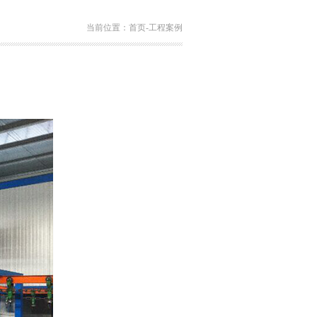
当前位置：
首页
-
工程案例