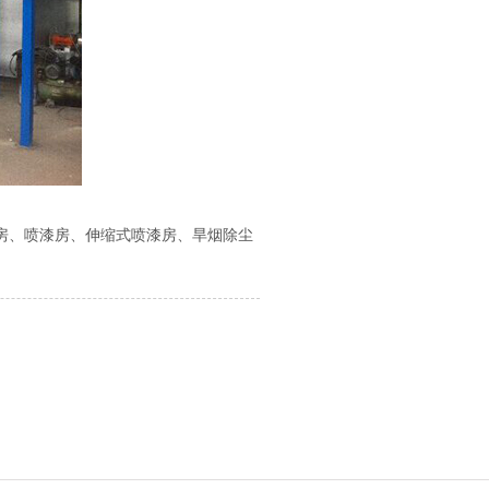
房、喷漆房、伸缩式喷漆房、旱烟除尘